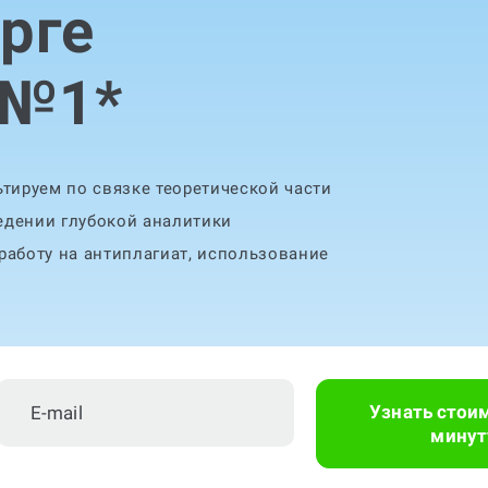
рге
 №1
*
тируем по связке теоретической части
едении глубокой аналитики
аботу на антиплагиат, использование
Узнать стои
минут