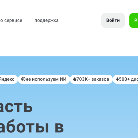
Войти
Р
о сервисе
поддержка
 Яндекс
не используем ИИ
703К+ заказов
500+ ди
асть
аботы в