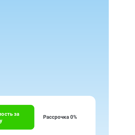
мость за
Рассрочка 0%
у