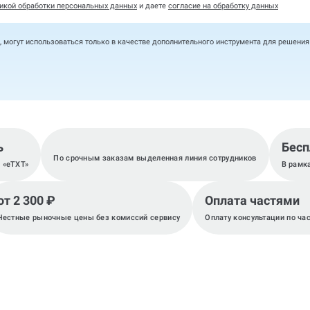
икой обработки персональных данных
и даете
согласие на обработку данных
, могут использоваться только в качестве дополнительного инструмента для решени
ь
Бесп
По срочным заказам выделенная линия сотрудников
, «eTXT»
В рамк
от 2 300 ₽
Оплата частями
Честные рыночные цены без комиссий сервису
Оплату консультации по ча